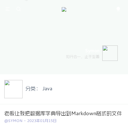
Symon
知行合一，止于至善
分类：
Java
老板让我把数据库字典导出到Markdown格式的文件
@SYMON
-
2023年01月15日