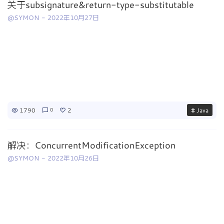
关于subsignature&return-type-substitutable
@SYMON
-
2022年10月27日
1790
2
# Java
0
解决：ConcurrentModificationException
@SYMON
-
2022年10月26日