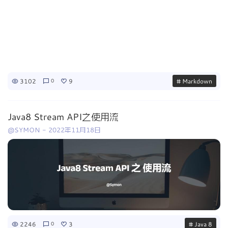
3102
9
# Markdown
0
Java8 Stream API之使用流
@SYMON
-
2022年11月18日
2246
3
# Java 8
0