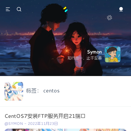
Symon
知行合一，止于至善
标签：
centos
CentOS7安装FTP服务开启21端口
@SYMON
-
2022年11月23日