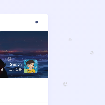
Symon
行合一，止于至善