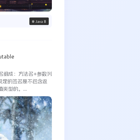
# Java 8
table
）方法签名组成：方法名+参数列
面规定的签名是不包含返
类型的。...